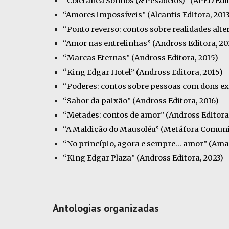
“Coletânea Sonhos (& Pesadelos)” (APED Edit
“Amores impossíveis” (Alcantis Editora, 2013
“Ponto reverso: contos sobre realidades alte
“Amor nas entrelinhas” (Andross Editora, 20
“Marcas Eternas” (Andross Editora, 2015)
“King Edgar Hotel” (Andross Editora, 2015)
“Poderes: contos sobre pessoas com dons ext
“Sabor da paixão” (Andross Editora, 2016)
“Metades: contos de amor” (Andross Editora
“A Maldição do Mausoléu” (Metáfora Comunic
“
No princípio, agora e sempre... amor
”
(Amaz
“King
Edgar Plaza
”
(Andross Editora, 2023)
Antologias organizadas