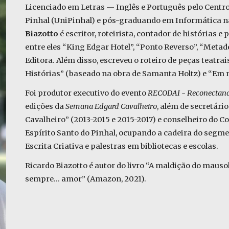
Licenciado em Letras — Inglês e Português pelo Centro
Pinhal (UniPinhal) e pós-graduando em Informática 
Biazotto
é escritor, roteirista, contador de histórias e 
entre eles “King Edgar Hotel”, “Ponto Reverso”, “Metad
Editora. Além disso, escreveu o roteiro de peças teatra
Histórias” (baseado na obra de Samanta Holtz) e “Em no
Foi produtor executivo do evento
RECODAI - Reconectand
edições da
Semana Edgard Cavalheiro
, além de secretári
Cavalheiro” (2013-2015 e 2015-2017) e conselheiro do C
Espírito Santo do Pinhal, ocupando a cadeira do segme
Escrita Criativa e palestras em bibliotecas e escolas.
Ricardo Biazotto é autor do livro “A maldição do mausol
sempre... amor” (Amazon, 2021).