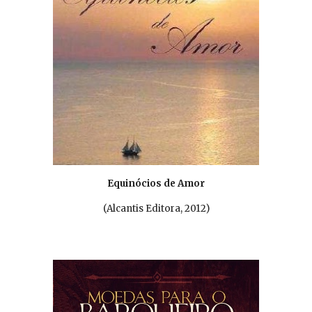
Equinó
c
ios de Amor
(Alcantis E
ditora
, 201
2
)